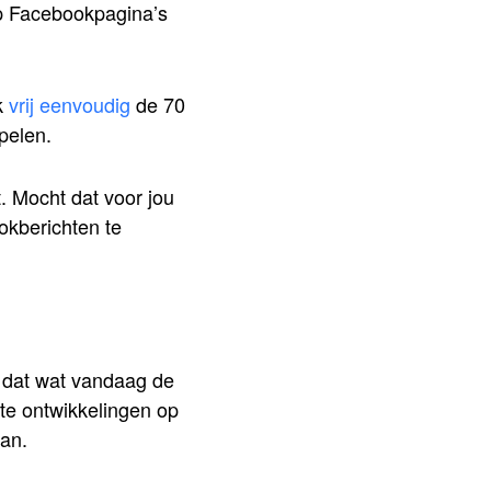
op Facebookpagina’s
k
vrij eenvoudig
de 70
pelen.
t. Mocht dat voor jou
ookberichten te
 dat wat vandaag de
ste ontwikkelingen op
an.