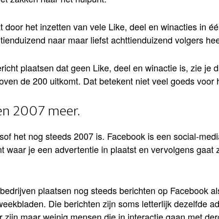
 door het inzetten van vele Like, deel en winacties in één
ienduizend naar maar liefst achttienduizend volgers heef
icht plaatsen dat geen Like, deel en winactie is, zie je d
boven de 200 uitkomt. Dat betekent niet veel goeds voor 
een 2007 meer.
sof het nog steeds 2007 is. Facebook is een social-med
nt waar je een advertentie in plaatst en vervolgens gaat
edrijven plaatsen nog steeds berichten op Facebook al
weekbladen. Die berichten zijn soms letterlijk dezelfde ad
 zijn maar weinig mensen die in interactie gaan met derg