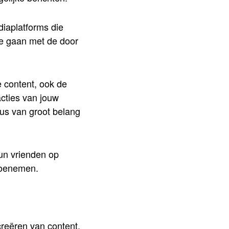
diaplatforms die
ie gaan met de door
e content, ook de
cties van jouw
dus van groot belang
un vrienden op
toenemen.
creëren van content.