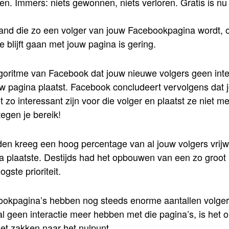
en. Immers: niets gewonnen, niets verloren. Gratis is n
nd die zo een volger van jouw Facebookpagina wordt, op 
e blijft gaan met jouw pagina is gering.
lgoritme van Facebook dat jouw nieuwe volgers geen int
ouw pagina plaatst. Facebook concludeert vervolgens dat 
 zo interessant zijn voor die volger en plaatst ze niet mee
tegen je bereik!
den kreeg een hoog percentage van al jouw volgers vrijwe
na plaatste. Destijds had het opbouwen van een zo groot 
gste prioriteit.
ookpagina’s hebben nog steeds enorme aantallen volger
l geen interactie meer hebben met die pagina’s, is het o
et zakken naar het nulpunt.