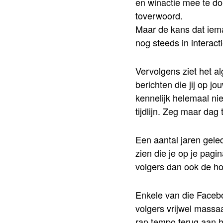
en winactie mee te do
toverwoord.
Maar de kans dat iema
nog steeds in interacti
Vervolgens ziet het a
berichten die jij op j
kennelijk helemaal niet
tijdlijn. Zeg maar dag 
Een aantal jaren gele
zien die je op je pagi
volgers dan ook de hoo
Enkele van die Faceb
volgers vrijwel massaa
rap tempo terug aan h