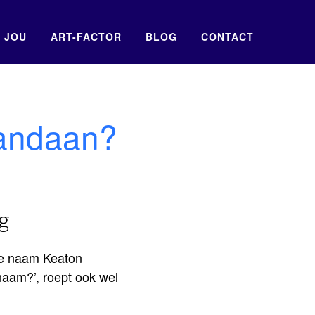
 JOU
ART-FACTOR
BLOG
CONTACT
andaan?
ng
 de naam Keaton
naam?’, roept ook wel