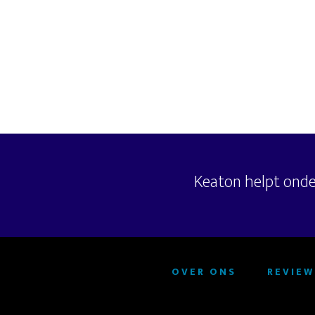
Keaton helpt ond
OVER ONS
REVIEW