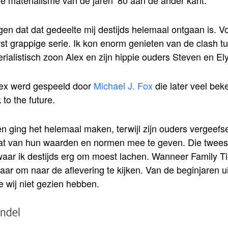
ie materialisme van de jaren ’80 aan de ander kant.
gen dat dat gedeelte mij destijds helemaal ontgaan is. V
st grappige serie. Ik kon enorm genieten van de clash tu
rialistisch zoon Alex en zijn hippie ouders Steven en El
ex werd gespeeld door
Michael J. Fox
die later veel be
 to the future.
 en ging het helemaal maken, terwijl zijn ouders vergee
at van hun waarden en normen mee te geven. Die tweest
waar ik destijds erg om moest lachen. Wanneer Family T
klaar om naar de aflevering te kijken. Van de beginjaren ui
e wij niet gezien hebben.
ndel