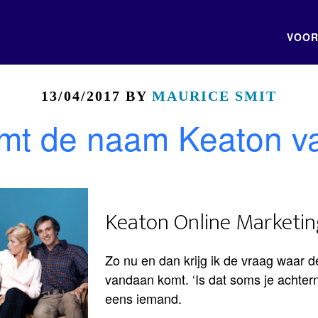
VOOR
13/04/2017
BY
MAURICE SMIT
mt de naam Keaton v
Keaton Online Marketi
Zo nu en dan krijg ik de vraag waar
vandaan komt. ‘Is dat soms je achter
eens iemand.