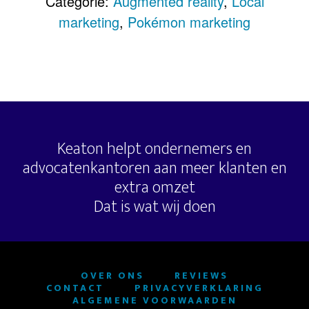
Categorie:
Augmented reality
,
Local
marketing
,
Pokémon marketing
Keaton helpt ondernemers en
advocatenkantoren aan meer klanten en
extra omzet
Dat is wat wij doen
OVER ONS
REVIEWS
CONTACT
PRIVACYVERKLARING
ALGEMENE VOORWAARDEN