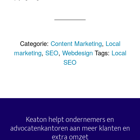
Categorie:
Content Marketing
,
Local
marketing
,
SEO
,
Webdesign
Tags:
Local
SEO
Keaton helpt ondernemers en
advocatenkantoren aan meer klanten en
extra omzet