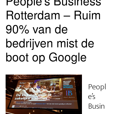
People’s Business
Rotterdam – Ruim
90% van de
bedrijven mist de
boot op Google
Peopl
e’s
Busin